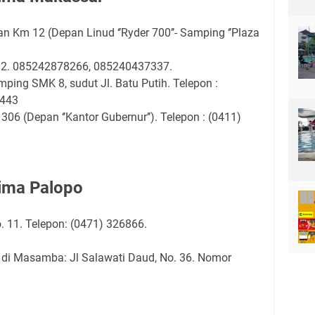
an Km 12 (Depan Linud ‘’Ryder 700’’- Samping ‘’Plaza
32. 085242878266, 085240437337.
amping SMK 8, sudut Jl. Batu Putih. Telepon :
1443
306 (Depan ‘’Kantor Gubernur’’). Telepon : (0411)
rima Palopo
. 11. Telepon: (0471) 326866.
 di Masamba: Jl Salawati Daud, No. 36. Nomor