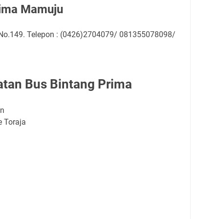
rima Mamuju
 No.149. Telepon : (0426)2704079/ 081355078098/
tan Bus Bintang Prima
an
 Toraja